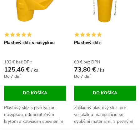
e
p
n
i
i
s
e
Plastový sklz s násypkou
Plastový sklz
p
p
102 € bez DPH
60 € bez DPH
r
125,46 €
73,80 €
/ ks
/ ks
r
Do 7 dní
Do 7 dní
o
o
DO KOŠÍKA
DO KOŠÍKA
d
d
Plastový sklz s praktyckou
Základný plastový sklz, pre
u
násypkou, odoberateľným
vertikálnu manipuláciu so
u
krytom a kotviacim spevnením
sypkými materiálmi, s pevnými
k
pre bezpečné uchytenie do
reťazami a karabinami pre
nosnej konštrukcie.
bezpečné uchytenie a