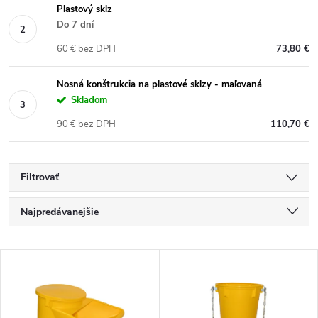
Plastový sklz
Do 7 dní
60 € bez DPH
73,80 €
Nosná konštrukcia na plastové sklzy - maľovaná
Skladom
90 € bez DPH
110,70 €
Filtrovať
R
Najpredávanejšie
a
Najlacnejšie
V
Najdrahšie
d
ý
Abecedne