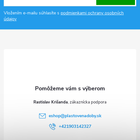
á
r
Vložením e-mailu súhlasíte s
podmienkami ochrany osobných
p
údajov
v
ä
k
y
t
v
i
ý
e
p
i
Rastislav Krišanda
s
eshop
@
plastovenadoby.sk
u
+421903142327