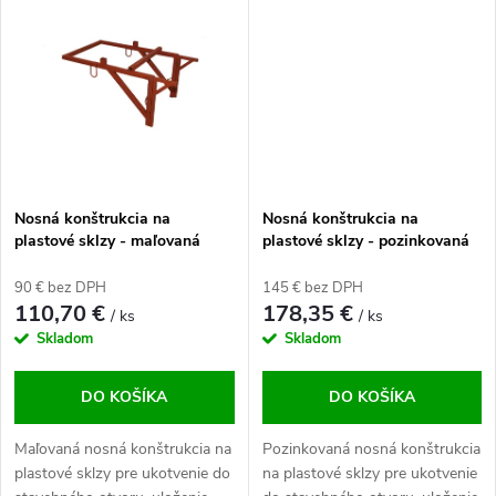
k
jednoduché nadpájanie.
t
t
o
o
v
v
Nosná konštrukcia na
Nosná konštrukcia na
plastové sklzy - maľovaná
plastové sklzy - pozinkovaná
90 € bez DPH
145 € bez DPH
110,70 €
178,35 €
/ ks
/ ks
Skladom
Skladom
DO KOŠÍKA
DO KOŠÍKA
Maľovaná nosná konštrukcia na
Pozinkovaná nosná konštrukcia
plastové sklzy pre ukotvenie do
na plastové sklzy pre ukotvenie