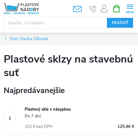
Prejsť
NÁKUPN
KOŠÍK
na
obsah
HĽADAŤ
Dom Stavba Záhrada
Plastové sklzy na stavebnú
suť
Najpredávanejšie
Plastový sklz s násypkou
Do 7 dní
102 € bez DPH
125,46 €