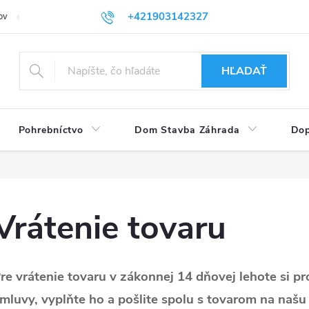
+421903142327
ov
Vrátenie tovaru
eshop@plastovenadoby.sk
HĽADAŤ
Pohrebníctvo
Dom Stavba Záhrada
Dop
Vrátenie tovaru
re vrátenie tovaru v zákonnej 14 dňovej lehote si pr
mluvy, vyplňte ho a pošlite
spolu s tovarom na našu 