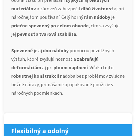
odolal tlaku pri prenášaní
sypkých
aj
tekutých
materiálov
a zároveň zabezpečil
dlhú životnosť
aj pri
náročnejšom používaní. Celý horný
rám nádoby
je
priečne spevnený po celom obvode
, čím sa zvyšuje
jej
pevnosť
a
tvarová stabilita
.
Spevnené
je aj
dno nádoby
pomocou pozdĺžnych
výstuh, ktoré zvyšujú nosnosť a
zabraňujú
deformáciám
aj pri
plnom naplnení
. Vďaka tejto
robustnej konštrukcii
nádoba bez problémov zvládne
bežné nárazy, prenášanie aj opakované použitie v
náročných podmienkach.