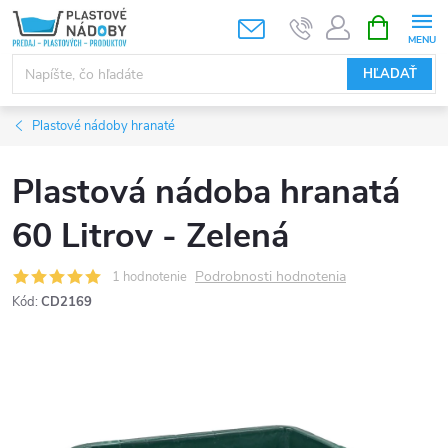
Prejsť
NÁKUPN
KOŠÍK
na
obsah
HĽADAŤ
Plastové nádoby hranaté
Plastová nádoba hranatá
60 Litrov - Zelená
Podrobnosti hodnotenia
1 hodnotenie
Kód:
CD2169