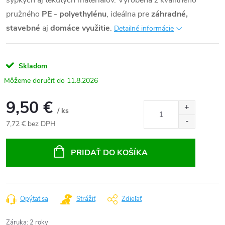
sypkých aj tekutých materiálov. Vyrobená z kvalitného
pružného
PE -
polyethylénu
, ideálna pre
záhradné,
stavebné
aj
domáce využitie
.
Detailné informácie
Skladom
11.8.2026
9,50 €
/ ks
7,72 € bez DPH
Jednotková
cena:
PRIDAŤ DO KOŠÍKA
Opýtať sa
Strážiť
Zdieľať
Záruka
:
2 roky