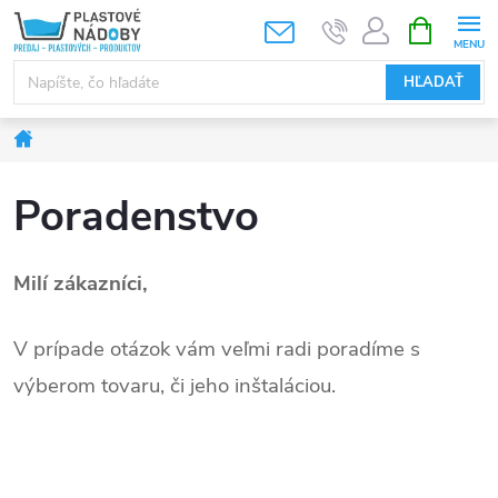
Prejsť
NÁKUPN
KOŠÍK
na
obsah
HĽADAŤ
Domov
Poradenstvo
Milí zákazníci,
V prípade otázok vám veľmi radi poradíme s
výberom tovaru, či jeho inštaláciou.