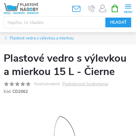
Prejsť
NÁKUPN
KOŠÍK
na
obsah
HĽADAŤ
Plastové vedra s výlevkou a mierkou
Plastové vedro s výlevkou
a mierkou 15 L - Čierne
Podrobnosti hodnotenia
Neohodnotené
Kód:
CD2062