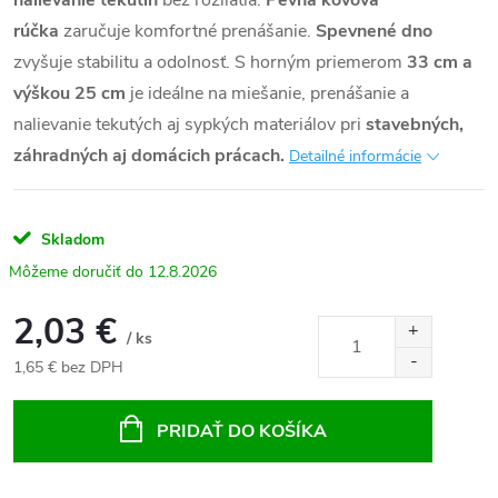
nalievanie tekutín
bez rozliatia.
Pevná kovová
rúčka
zaručuje komfortné prenášanie.
Spevnené dno
zvyšuje stabilitu a odolnosť. S horným priemerom
33 cm a
výškou 25 cm
je ideálne na miešanie, prenášanie a
nalievanie tekutých aj sypkých materiálov pri
stavebných,
záhradných aj domácich prácach.
Detailné informácie
Skladom
12.8.2026
2,03 €
/ ks
1,65 € bez DPH
Jednotková
cena:
PRIDAŤ DO KOŠÍKA