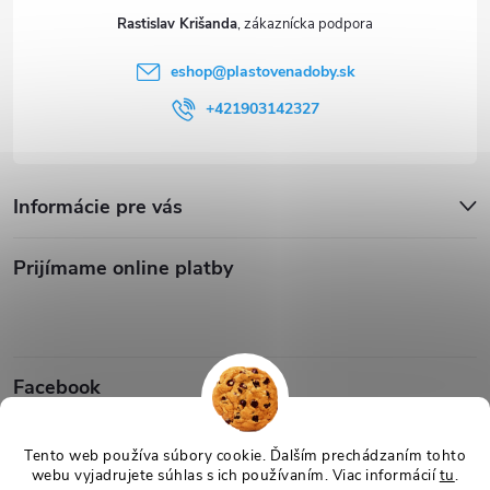
Rastislav Krišanda
eshop
@
plastovenadoby.sk
+421903142327
Informácie pre vás
Prijímame online platby
Facebook
Tento web používa súbory cookie. Ďalším prechádzaním tohto
webu vyjadrujete súhlas s ich používaním. Viac informácií
tu
.