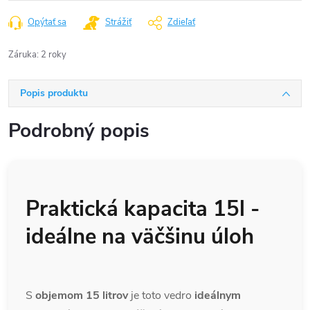
Opýtať sa
Strážiť
Zdieľať
Záruka
:
2 roky
Popis produktu
Podrobný popis
Praktická kapacita 15l -
ideálne na väčšinu úloh
S
objemom 15 litrov
je toto vedro
ideálnym