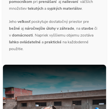
pomocníkom
pri
prenášaní
aj
nalievaní
väčších
množstiev
tekutých
a
sypkých
materiálov
.
Jeho
veľkosť
poskytuje dostatočný priestor pre
bežné
aj
náročnejšie
úlohy v záhrade
, na
stavbe
či
v
domácnosti
. Napriek vyššiemu objemu zostáva
ľahko ovládateľné
a
praktické
na každodenné
použitie.