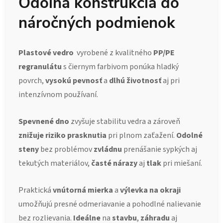
Odolná konštrukcia do
náročných podmienok
Plastové vedro
vyrobené z kvalitného
PP/PE
regranulátu
s čiernym farbivom ponúka hladký
povrch,
vysokú pevnosť
a
dlhú životnosť
aj pri
intenzívnom používaní.
Spevnené dno
zvyšuje stabilitu vedra a zároveň
znižuje riziko prasknutia
pri plnom zaťažení.
Odolné
steny
bez problémov
zvládnu
prenášanie sypkých aj
tekutých materiálov,
časté nárazy
aj
tlak
pri miešaní.
Praktická
vnútorná mierka
a
výlevka na okraji
umožňujú presné odmeriavanie a pohodlné nalievanie
bez rozlievania.
Ideálne
na
stavbu
,
záhradu
aj