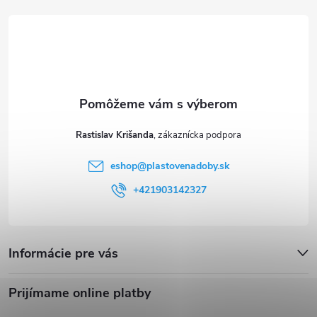
t
i
e
Rastislav Krišanda
eshop
@
plastovenadoby.sk
+421903142327
Informácie pre vás
Prijímame online platby