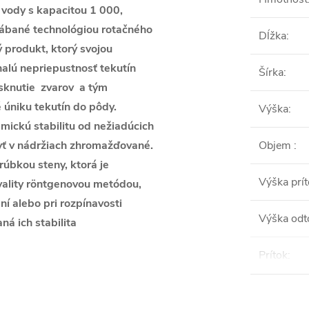
 vody s kapacitou 1 000,
yrábané technológiou rotačného
Dĺžka
:
ý produkt, ktorý svojou
alú nepriepustnosť tekutín
Šírka
:
asknutie zvarov a tým
é úniku tekutín do pôdy.
Výška
:
ickú stabilitu od nežiadúcich
yť v nádržiach zhromažďované.
Objem
:
úbkou steny, ktorá je
Výška prí
ality röntgenovou metódou,
í alebo pri rozpínavosti
Výška odt
á ich stabilita
Prítok
: