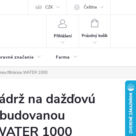
CZK
Čeština
NÁKUPNÍ
KOŠÍK
Prázdný košík
Přihlášení
ravné značenie
Farma
nou filtráciou WATER 1000
nádrž na dažďovú
abudovanou
u WATER 1000