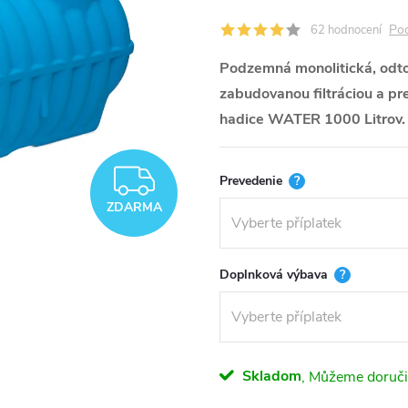
Pod
62 hodnocení
Podzemná monolitická, odto
zabudovanou filtráciou a p
hadice WATER 1000 Litrov
ZDARMA
Prevedenie
?
ZDARMA
Doplnková výbava
?
Skladom