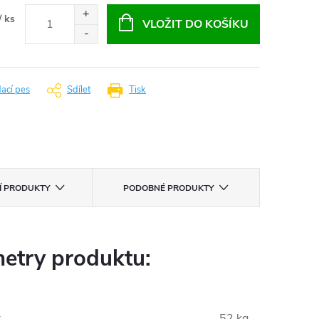
/ ks
VLOŽIT DO KOŠÍKU
dací pes
Sdílet
Tisk
CÍ PRODUKTY
PODOBNÉ PRODUKTY
etry produktu:
:
52 kg