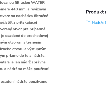
udovanou filtráciou WATER
iemere 440 mm. a revíznym
Produkt n
tvore sa nachádza filtračné
nečistôt z pritekajúcej
Nádrže 
tvorený otvor pre prípadné
a je osadené do prechodovej
upným otvorom s tesnením
evízneho otvoru a výstupným
ým priamo do tela nádrže.
ateľa je len nádrž správne
oku a nádrž sa môže používať.
m osadení nádrže používame