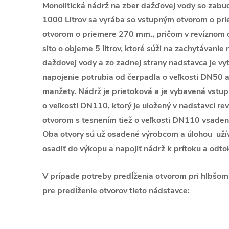
Monolitická nádrž na zber dažďovej vody so zab
1000 Litrov sa vyrába so vstupným otvorom o pr
otvorom o priemere 270 mm., pričom v revíznom o
sito o objeme 5 litrov, ktoré súži na zachytávanie 
dažďovej vody a zo zadnej strany nadstavca je vy
napojenie potrubia od čerpadla o veľkosti DN50 
manžety. Nádrž je prietoková a je vybavená vst
o veľkosti DN110, ktorý je uložený v nadstavci r
otvorom s tesnením tiež o veľkosti DN110 vsaden
Oba otvory sú už osadené výrobcom a úlohou užív
osadiť do výkopu a napojiť nádrž k prítoku a odt
V prípade potreby predĺženia otvorom pri hlbšo
pre predĺženie otvorov tieto nádstavce: