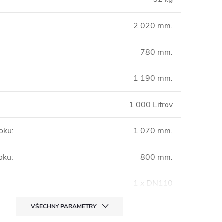
2 020 mm.
780 mm.
1 190 mm.
1 000 Litrov
toku
:
1 070 mm.
oku
:
800 mm.
1 x DN110
VŠECHNY PARAMETRY