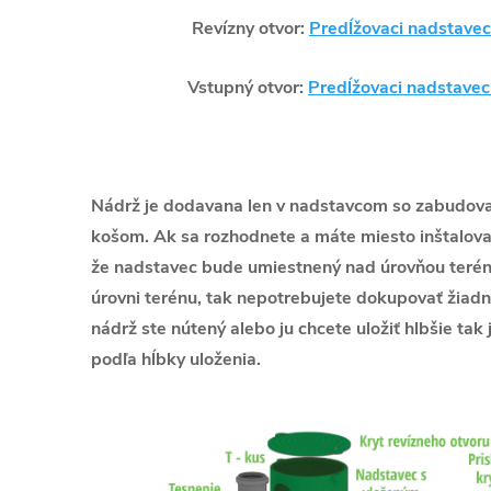
Revízny otvor:
Predĺžovaci nadstavec
Vstupný otvor:
Predĺžovaci nadstavec
Nádrž je dodavana len v nadstavcom so zabudov
košom. Ak sa rozhodnete a máte miesto inštalova
že nadstavec bude umiestnený nad úrovňou terén
úrovni terénu, tak nepotrebujete dokupovať žiadn
nádrž ste nútený alebo ju chcete uložiť hlbšie ta
podľa hĺbky uloženia.