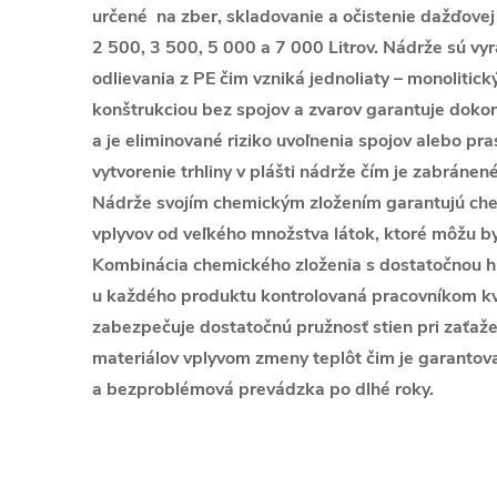
určené na zber, skladovanie a očistenie dažďovej
2 500, 3 500, 5 000 a 7 000 Litrov. Nádrže sú v
odlievania z PE čim vzniká jednoliaty – monolitick
konštrukciou bez spojov a zvarov garantuje dokon
a je eliminované riziko uvoľnenia spojov alebo pr
vytvorenie trhliny v plášti nádrže čím je zabránen
Nádrže svojím chemickým zložením garantujú chem
vplyvov od veľkého množstva látok, ktoré môžu b
Kombinácia chemického zloženia s dostatočnou hr
u každého produktu kontrolovaná pracovníkom kv
zabezpečuje dostatočnú pružnosť stien pri zaťažen
materiálov vplyvom zmeny teplôt čim je garantovan
a bezproblémová prevádzka po dlhé roky.