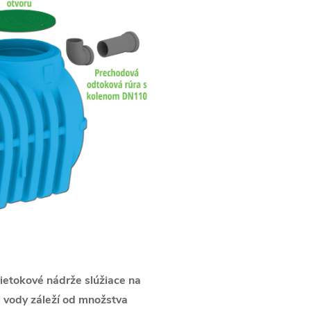
etokové nádrže slúžiace na
 vody záleží od množstva