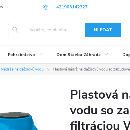
+421903142327
ov
Vrátenie tovaru
eshop@plastovenadoby.sk
HLEDAT
Pohrebníctvo
Dom Stavba Záhrada
Dop
Nádrže na dážďovú vodu
Plastová nádrž na dažďovú vodu so zabudova
Plastová 
vodu so z
filtrácio