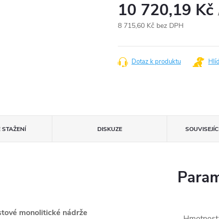
10 720,19 Kč
8 715,60 Kč
bez DPH
Měrná
cena:
Dotaz k produktu
Hlí
 STAŽENÍ
DISKUZE
SOUVISEJÍ
Param
ové monolitické nádrže
Hmotnost