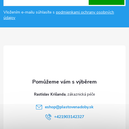
p
Vložením e-mailu súhlasíte s
podmienkami ochrany osobných
údajov
a
t
í
Rastislav Krišanda
eshop
@
plastovenadoby.sk
+421903142327