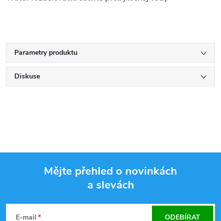
Parametry produktu
Diskuse
Mějte přehled o novinkách
a slevách
Z
á
E-mail
ODEBÍRAT