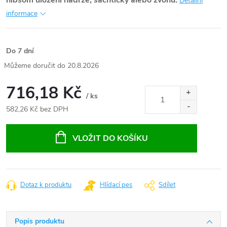
hlbšom uložení nádrže, šachtičky alebo zvonu.
Detailní
informace
Do 7 dní
20.8.2026
716,18 Kč
/ ks
582,26 Kč bez DPH
Měrná
cena:
VLOŽIT DO KOŠÍKU
Dotaz k produktu
Hlídací pes
Sdílet
Popis produktu