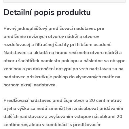
Detailní popis produktu
Pevný jednoplášťový predlžovací nadstavec pre
predĺženie revíznych otvorov nádrži a otvorov
rozdeľovacej a filtračnej šachty pri hlbšom osadení.
Nadstavec sa ukladá na hranu revízneho otvoru nádrži a
otvoru šachtičiek namiesto poklopu a následne sa obsype
zeminou a po dokončení obsypu po vrch nadstavca sa na
nadstavec priskrutkuje poklop do vlysovaných matíc na
hornom okraji nadstavca.
Predlžovací nadstavec predlžuje otvor o 20 centimetrov
a jeho výška sa nedá zmenšiť len znásobovať pridávaním
ďalších nadstavcov a zvyšovaním vstupov násobkami 20
centimerov, alebo v kombinácii s predlžovacím