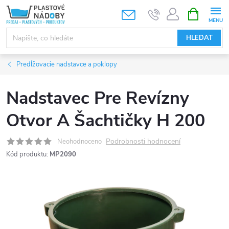
Přejít
NÁKUPNÍ
KOŠÍK
na
obsah
HLEDAT
Predĺžovacie nadstavce a poklopy
Nadstavec Pre Revízny
Otvor A Šachtičky H 200
Podrobnosti hodnocení
Neohodnoceno
Kód produktu:
MP2090