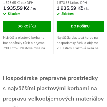
1 573,65 Kč bez DPH
1 573,65 Kč bez DPH
1 935,59 Kč
1 935,59 Kč
/ ks
/ ks
Skladom
Skladom
DO KOŠÍKU
DO KOŠÍKU
Najväčšia plastová korba na
Najväčšia plastová korba na
hospodársky fúrik o objeme
hospodársky fúrik o objeme
290 Litrov. Plastová misa na
290 Litrov. Plastová misa na
výmenu alebo na vlastný
výmenu alebo na vlastný
projekt hospodárskeho fúrika
projekt hospodárskeho fúrika
alebo na projekt podľa
alebo na projekt podľa
O
vlastných...
vlastných...
v
Hospodárske prepravné prostriedky
l
s najväčšími plastovými korbami na
á
prepravu veľkoobjemových materiálov
d