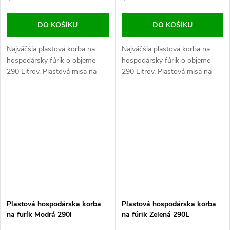
DO KOŠÍKU
DO KOŠÍKU
Najväčšia plastová korba na
Najväčšia plastová korba na
hospodársky fúrik o objeme
hospodársky fúrik o objeme
290 Litrov. Plastová misa na
290 Litrov. Plastová misa na
výmenu alebo na vlastný
výmenu alebo na vlastný
projekt hospodárskeho fúrika
projekt hospodárskeho fúrika
alebo na projekt podľa
alebo na projekt podľa
vlastných...
vlastných...
Plastová hospodárska korba
Plastová hospodárska korba
na furík Modrá 290l
na fúrik Zelená 290L