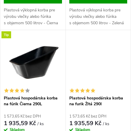
d
u
Plastová výklopná korba pre
Plastová výklopná korba pre
u
výrobu vlečky alebo fúrika
výrobu vlečky alebo fúrika
k
s objemom 500 litrov - Čierna
s objemom 500 litrov - Zelená
k
Tip
t
t
ů
ů
Plastová hospodárska korba
Plastová hospodárska korba
na fúrik Čierna 290L
na furik Žltá 290l
1 573,65 Kč bez DPH
1 573,65 Kč bez DPH
1 935,59 Kč
1 935,59 Kč
/ ks
/ ks
Skladom
Skladom