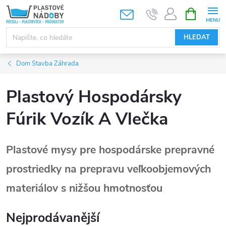
Přejít
NÁKUPNÍ
KOŠÍK
na
obsah
HLEDAT
Dom Stavba Záhrada
Plastový Hospodársky
Fúrik Vozík A Vlečka
Plastové mysy pre hospodárske prepravné
prostriedky na prepravu veľkoobjemových
materiálov s nižšou hmotnosťou
Nejprodávanější