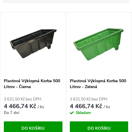
a
Nejlevnější
V
Nejdražší
z
ý
Abecedně
e
p
n
i
í
s
p
Plastová Výklopná Korba 500
Plastová Výklopná Korba 500
Litrov - Čierna
Litrov - Zelená
p
r
3 631,50 Kč bez DPH
3 631,50 Kč bez DPH
r
4 466,74 Kč
4 466,74 Kč
/ ks
/ ks
o
Do 7 dní
Skladom
o
d
DO KOŠÍKU
DO KOŠÍKU