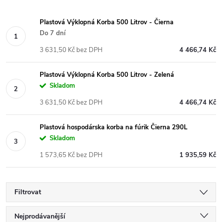
Plastová Výklopná Korba 500 Litrov - Čierna
Do 7 dní
3 631,50 Kč bez DPH
4 466,74 Kč
Plastová Výklopná Korba 500 Litrov - Zelená
Skladom
3 631,50 Kč bez DPH
4 466,74 Kč
Plastová hospodárska korba na fúrik Čierna 290L
Skladom
1 573,65 Kč bez DPH
1 935,59 Kč
Filtrovat
Ř
Nejprodávanější