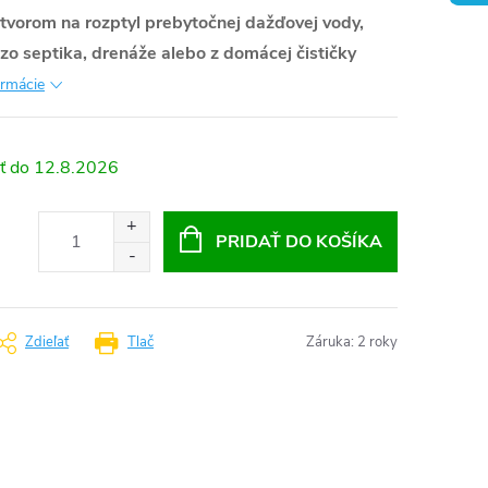
tvorom na rozptyl prebytočnej dažďovej vody,
o septika, drenáže alebo z domácej čističky
ormácie
12.8.2026
PRIDAŤ DO KOŠÍKA
Zdieľať
Tlač
Záruka
:
2 roky