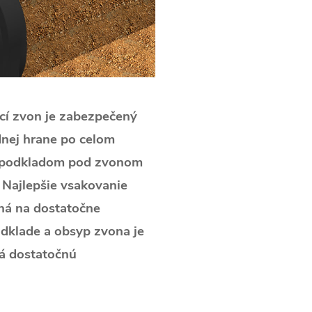
cí zvon je zabezpečený
nej hrane po celom
á podkladom pod zvonom
 Najlepšie vsakovanie
ná na dostatočne
klade a obsyp zvona je
á dostatočnú