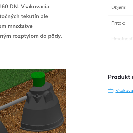
 160 DN. Vsakovacia
Objem
:
točných tekutín ale
Prítok
:
rnom množstve
pným rozptylom do pôdy.
Hmotnosť
Produkt n
Vsakova