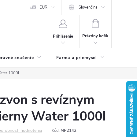
EUR
Slovenčina
NÁKUPNÝ
KOŠÍK
Prázdny košík
Prihlásenie
ravné značenie
Farma a priemysel
ater 1000l
zvon s revíznym
ierny Water 1000l
drobnosti hodnotenia
Kód:
MP2142