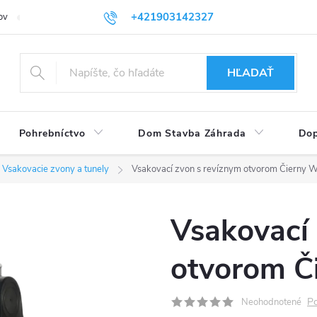
+421903142327
ov
Vrátenie tovaru
eshop@plastovenadoby.sk
HĽADAŤ
Pohrebníctvo
Dom Stavba Záhrada
Dop
Vsakovacie zvony a tunely
Vsakovací zvon s revíznym otvorom Čierny W
Vsakovací 
otvorom Č
Po
Neohodnotené