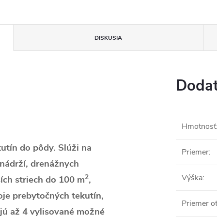
DISKUSIA
Dodat
Hmotnosť
utín do pôdy. Slúži na
Priemer
:
 nádrží, drenážnych
2
Výška
:
ích striech do 100 m
,
oje prebytočných tekutín,
Priemer o
jú až 4 vylisované možné