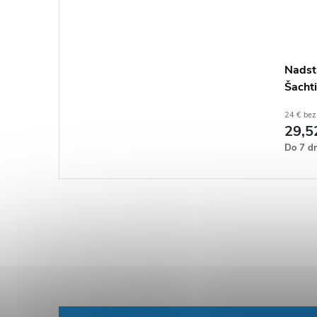
Nadst
Šacht
24 € be
29,5
Do 7 dn