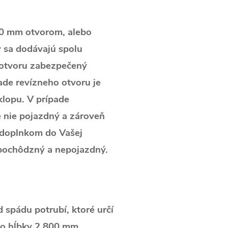
00 mm otvorom, alebo
 sa dodávajú spolu
 otvoru zabezpečený
ade revízneho otvoru je
lopu. V prípade
 nie pojazdný a zároveň
m doplnkom do Vašej
epochôdzný a nepojazdný.
 spádu potrubí, ktoré určí
do hĺbky 2 800 mm.