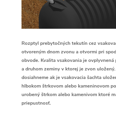
Rozptyl prebytočných tekutín cez vsakova
otvoreným dnom zvonu a otvormi pri spod
obvode. Kvalita vsakovania je ovplyvnen
a druhom zeminy v ktorej je zvon uložený.
dosiahneme ak je vsakovacia šachta ulože
hlbokom štrkovom alebo kameninovom pod
urobený štrkom alebo kamenivom ktoré m
priepustnosť.