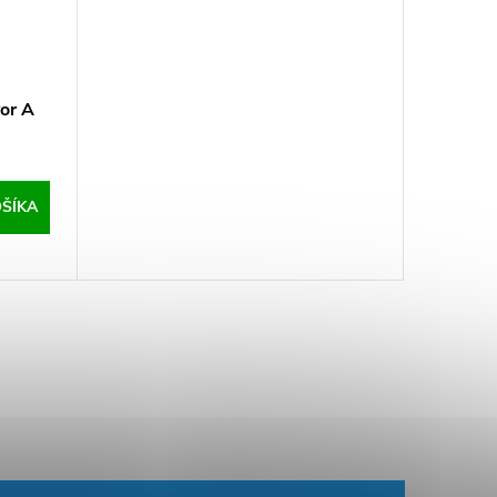
or A
ŠÍKA