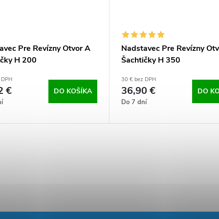
avec Pre Revízny Otvor A
Nadstavec Pre Revízny Otv
ičky H 200
Šachtičky H 350
z DPH
30 € bez DPH
2 €
36,90 €
DO KOŠÍKA
DO KO
í
Do 7 dní