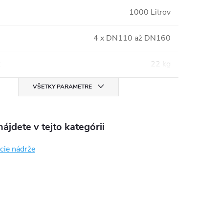
1000 Litrov
4 x DN110 až DN160
:
22 kg
VŠETKY PARAMETRE
ájdete v tejto kategórii
cie nádrže