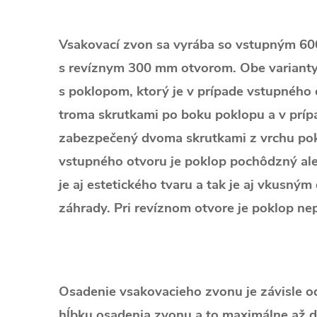
Vsakovací zvon sa vyrába so vstupným 6
s revíznym 300 mm otvorom. Obe varianty
s poklopom, ktorý je v prípade vstupného
troma skrutkami po boku poklopu a v príp
zabezpečený dvoma skrutkami z vrchu pok
vstupného otvoru je poklop pochôdzný ale
je aj estetického tvaru a tak je aj vkusný
záhrady. Pri revíznom otvore je poklop n
Osadenie vsakovacieho zvonu je závisle od
hĺbku osadenia zvonu a to maximálne až 