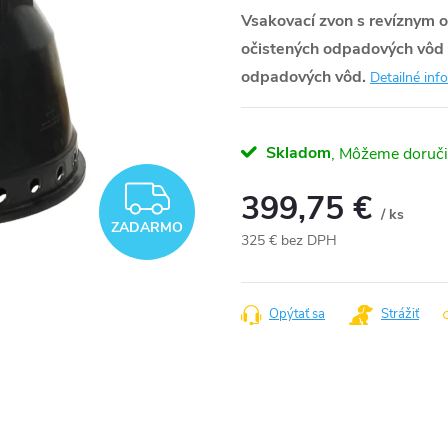
Vsakovací zvon s revíznym o
očistených odpadových vôd z
odpadových vôd.
Detailné inf
Skladom
ZADARMO
399,75 €
/ ks
ZADARMO
325 € bez DPH
Jednotková
cena:
Opýtať sa
Strážiť