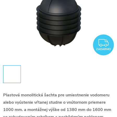
Z
ZADARMO
Plastová monolitická šachta pre umiestnenie vodomeru
alebo vyústenie vŕtanej studne o vnútornom priemere
1000 mm. a montážnej výške od 1380 mm do 1600 mm