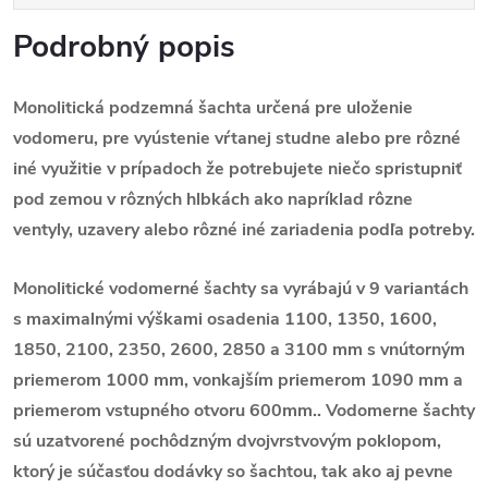
Podrobný popis
Monolitická podzemná šachta určená pre uloženie
vodomeru, pre vyústenie vŕtanej studne alebo pre rôzné
iné využitie v prípadoch že potrebujete niečo spristupniť
pod zemou v rôzných hlbkách ako napríklad rôzne
ventyly, uzavery alebo rôzné iné zariadenia podľa potreby.
Monolitické vodomerné šachty sa vyrábajú v 9 variantách
s maximalnými výškami osadenia 1100, 1350, 1600,
1850, 2100, 2350, 2600, 2850 a 3100 mm s vnútorným
priemerom 1000 mm, vonkajším priemerom 1090 mm a
priemerom vstupného otvoru 600mm.. Vodomerne šachty
sú uzatvorené pochôdzným dvojvrstvovým poklopom,
ktorý je súčasťou dodávky so šachtou, tak ako aj pevne