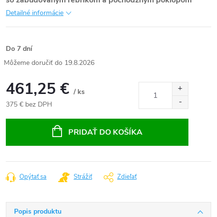
so zabudovaným rebríkom a pochôdzným poklopom
Detailné informácie
Do 7 dní
19.8.2026
461,25 €
/ ks
375 € bez DPH
Jednotková
cena:
PRIDAŤ DO KOŠÍKA
Opýtať sa
Strážiť
Zdieľať
Popis produktu