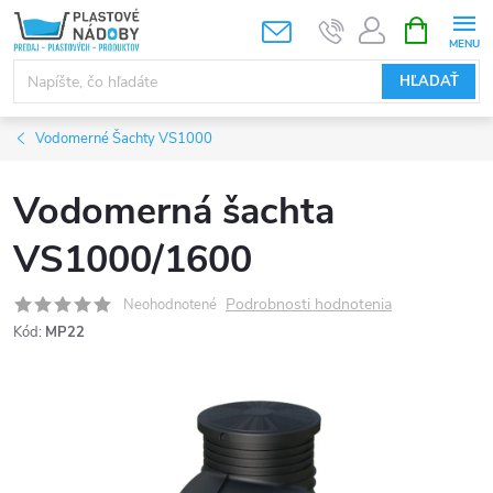
Prejsť
NÁKUPN
KOŠÍK
na
obsah
HĽADAŤ
Vodomerné Šachty VS1000
Vodomerná šachta
VS1000/1600
Podrobnosti hodnotenia
Neohodnotené
Kód:
MP22