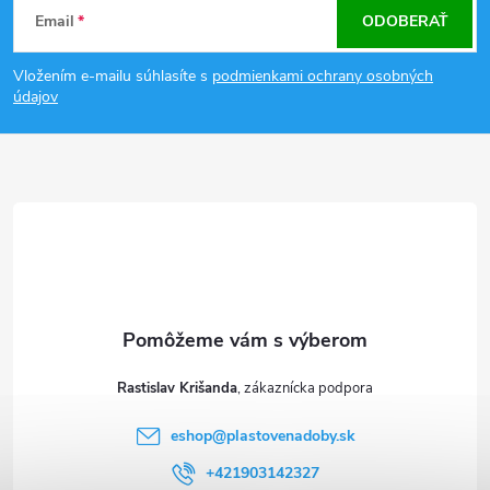
Email
ODOBERAŤ
á
Vložením e-mailu súhlasíte s
podmienkami ochrany osobných
p
údajov
ä
t
i
e
Rastislav Krišanda
eshop
@
plastovenadoby.sk
+421903142327