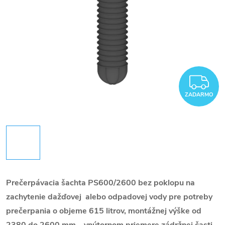
Z
ZADARMO
Prečerpávacia šachta PS600/2600 bez poklopu na
zachytenie dažďovej alebo odpadovej vody pre potreby
prečerpania o objeme 615 litrov, montážnej výške od