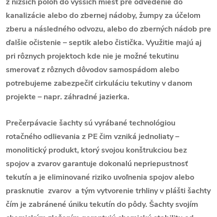
z nižších polôh do vyšších miest pre odvedenie do
kanalizácie alebo do zbernej nádoby, žumpy za účelom
zberu a následného odvozu, alebo do zberných nádob pre
ďalšie očistenie – septik alebo čistička. Využitie majú aj
pri rôznych projektoch kde nie je možné tekutinu
smerovať z rôznych dôvodov samospádom alebo
potrebujeme zabezpečiť cirkuláciu tekutiny v danom
projekte – napr. záhradné jazierka.
Prečerpávacie šachty sú vyrábané technológiou
rotačného odlievania z PE čim vzniká jednoliaty –
monolitický produkt, ktorý svojou konštrukciou bez
spojov a zvarov garantuje dokonalú nepriepustnosť
tekutín a je eliminované riziko uvoľnenia spojov alebo
prasknutie zvarov a tým vytvorenie trhliny v plášti šachty
čím je zabránené úniku tekutín do pôdy. Šachty svojím