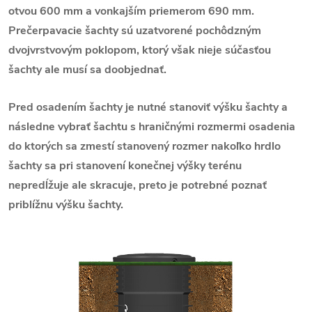
otvou 600 mm a vonkajším priemerom 690 mm.
Prečerpavacie šachty sú uzatvorené pochôdzným
dvojvrstvovým poklopom, ktorý však nieje súčasťou
šachty ale musí sa doobjednať.
Pred osadením šachty je nutné stanoviť výšku šachty a
následne vybrať šachtu s hraničnými rozmermi osadenia
do ktorých sa zmestí stanovený rozmer nakoľko hrdlo
šachty sa pri stanovení konečnej výšky terénu
nepredĺžuje ale skracuje, preto je potrebné poznať
priblížnu výšku šachty.