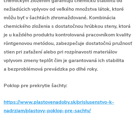
chemickým zložením garantujú chemickú stabilitu od
nežiadúcich vplyvov od veľkého množstva látok, ktoré
môžu byť v šachtách zhromažďované. Kombinácia
chemického zloženia s dostatočnou hrúbkou steny, ktorá
je u každého produktu kontrolovaná pracovníkom kvality
röntgenovou metódou, zabezpečuje dostatočnú pružnosť
stien pri zaťažení alebo pri rozpínavosti materiálov
vplyvom zmeny teplôt čim je garantovaná ich stabilita
a bezproblémová prevádzka po dlhé roky.
Poklop pre prekrytie šachty:
https://www.plastovenadoby.sk/prislusenstvo-k-
nadrziam/plastovy-poklop-pre-sachty/