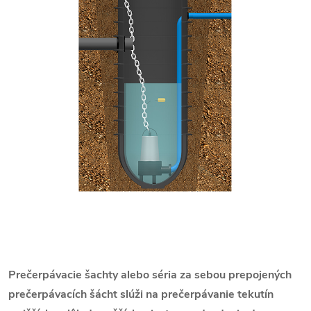
Prečerpávacie šachty alebo séria za sebou prepojených
prečerpávacích šácht slúži na prečerpávanie tekutín