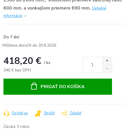
2380 do 2600 mm., vnútornom priemere zádržnej časti
600 mm. a vonkajšom priemere 690 mm.
Detailné
informácie
Do 7 dní
20.8.2026
418,20 €
/ ks
340 € bez DPH
Jednotková
cena:
PRIDAŤ DO KOŠÍKA
Opýtať sa
Strážiť
Zdieľať
Záruka
:
5 rokov