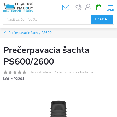
Prejsť
NÁKUPN
KOŠÍK
na
obsah
HĽADAŤ
Prečerpavacie šachty PS600
Prečerpavacia šachta
PS600/2600
Podrobnosti hodnotenia
Neohodnotené
Kód:
MP2201