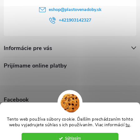
eshop
@
plastovenadoby.sk
+421903142327
Informácie pre vás
Prijímame online platby
Facebook
Tento web používa súbory cookie. Ďalším prechádzaním tohto
webu vyjadrujete súhlas s ich používaním. Viac informácií
tu
.
Copyright 2026
Plastové Nádoby
. Všetky práva vyhradené.
Upraviť
nastavenie cookies
Súhlasím