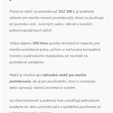
Plastová nádrž na postrekovač
ZGZ 200 L
je praktické
riešenie pre menšie nesené postrekovače, ktoré sa používajú
pri postreku viníc, ovocných sadov, záhrad a menších
poľnohospodárskych plôch.
Vďaka objemu
200 litrov
ponúka dostatočnú kapacitu pre
menšie postrekové práce, pričom si zachováva kompaktné
rozmery a jednoduchú manipuláciu pri montáži na
postrekové zariadenie.
Nádrž je vhodná ako
náhradná nádrž pre menšie
postrekovače
, ale aj pre používateľov, ktorí si zostavujú
alebo upravujú vlastný postrekový systém.
Jej nízka hmotnosť a praktický tvar umožňujú jednoduché
osadenie do rámu postrekovača a spoľahlivé používanie pri