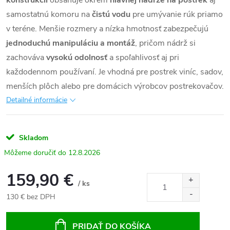
konštrukcii
obsahuje okrem
hlavnej nádrže na postrek
aj
samostatnú komoru na
čistú vodu
pre umývanie rúk priamo
v teréne. Menšie rozmery a nízka hmotnosť zabezpečujú
jednoduchú manipuláciu a montáž
, pričom nádrž si
zachováva
vysokú odolnosť
a spoľahlivosť aj pri
každodennom používaní. Je vhodná pre postrek viníc, sadov,
menších plôch alebo pre domácich výrobcov postrekovačov.
Detailné informácie
Skladom
12.8.2026
159,90 €
/ ks
130 € bez DPH
Jednotková
cena:
PRIDAŤ DO KOŠÍKA