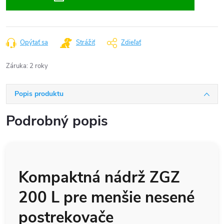
Opýtať sa
Strážiť
Zdieľať
Záruka
:
2 roky
Popis produktu
Podrobný popis
Kompaktná nádrž
ZGZ
200 L pre menšie nesené
postrekovače