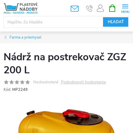
Prejsť
NÁKUPN
KOŠÍK
na
obsah
HĽADAŤ
Farma a priemysel
Nádrž na postrekovač ZGZ
200 L
Podrobnosti hodnotenia
Neohodnotené
Kód:
MP2249