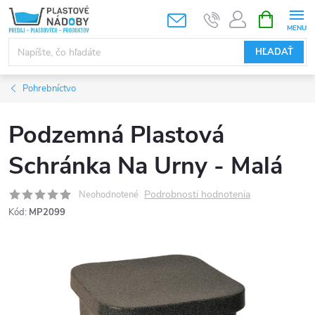
Prejsť
NÁKUPN
KOŠÍK
na
obsah
HĽADAŤ
Pohrebníctvo
Podzemná Plastová
Schránka Na Urny - Malá
Podrobnosti hodnotenia
Neohodnotené
Kód:
MP2099