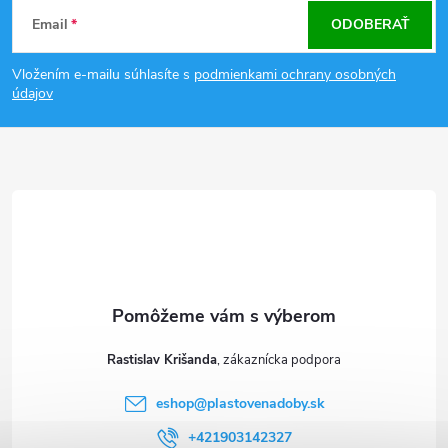
Z
Email
ODOBERAŤ
á
Vložením e-mailu súhlasíte s
podmienkami ochrany osobných
p
údajov
ä
t
i
e
Rastislav Krišanda
eshop
@
plastovenadoby.sk
+421903142327