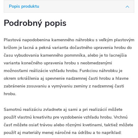
Popis produktu
Podrobný popis
Plastová napodobenina kamenného náhrobku s veľkým plastovým
krížom je lacná a pekná varianta dočastného upravenia hrobu do
času vybudovania kamenného pommníka, alebo je to lacnejšia
varianta konečného upravenia hrobu s neobmedzenými
možnosťami reálizácie vzhľadu hrobu. Funkciou náhrobku je
okrem srkrášlenia aj spevnenie nadzemnej časti hrobu a hlavne
zabránenie zosuvaniu a vymývaniu zeminy z nadzemnej časti
hrobu.
Samotnú realizáciu zvladnete aj sami a pri realizácií môžete
použíť vlastnú kreativitu pre vyzdobenie vzhľadu hrobu. Vrchnú
časť môžete osiať trávou alebo rôznými kvetinami, taktiež môžete
použíť aj materiály menej náročné na údržbu a to napríklad: