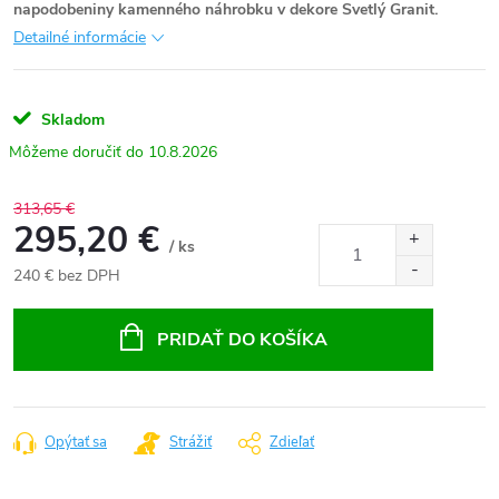
napodobeniny kamenného náhrobku v dekore Svetlý Granit.
Detailné informácie
Skladom
10.8.2026
313,65 €
295,20 €
/ ks
240 € bez DPH
Jednotková
cena:
PRIDAŤ DO KOŠÍKA
Opýtať sa
Strážiť
Zdieľať