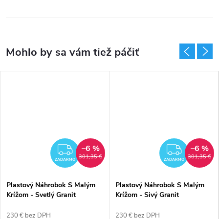
–6 %
–6 %
RMO
ZADARMO
ZADA
301,35 €
301,35 €
ZADARMO
ZADARMO
Plastový Náhrobok S Malým
Plastový Náhrobok S Malým
Krížom - Svetlý Granit
Krížom - Sivý Granit
230 € bez DPH
230 € bez DPH