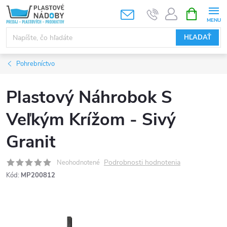
Prejsť
NÁKUPN
KOŠÍK
na
obsah
HĽADAŤ
Pohrebníctvo
Plastový Náhrobok S
Veľkým Krížom - Sivý
Granit
Podrobnosti hodnotenia
Neohodnotené
Kód:
MP200812