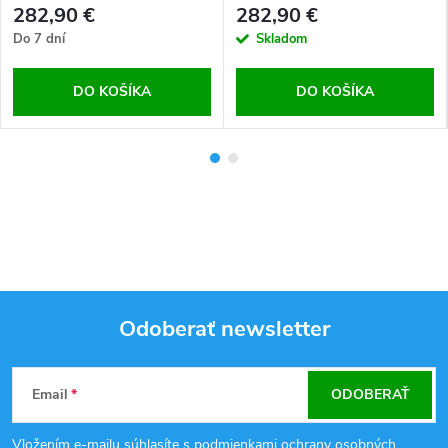
282,90 €
282,90 €
Do 7 dní
Skladom
DO KOŠÍKA
DO KOŠÍKA
Odoberať newsletter
Z
Email
ODOBERAŤ
á
Vložením e-mailu súhlasíte s
podmienkami ochrany osobných