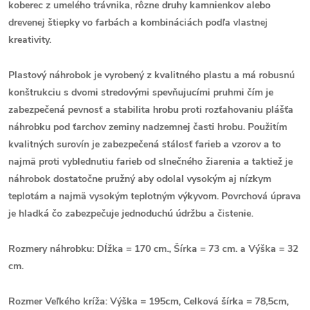
koberec z umelého trávnika, rôzne druhy kamnienkov alebo
drevenej štiepky vo farbách a kombináciách podľa vlastnej
kreativity.
Plastový náhrobok je vyrobený z kvalitného plastu a má robusnú
konštrukciu s dvomi stredovými spevňujucími pruhmi čím je
zabezpečená pevnosť a stabilita hrobu proti rozťahovaniu plášťa
náhrobku pod ťarchov zeminy nadzemnej časti hrobu. Použitím
kvalitných surovín je zabezpečená stálosť farieb a vzorov a to
najmä proti vyblednutiu farieb od slnečného žiarenia a taktiež je
náhrobok dostatočne pružný aby odolal vysokým aj nízkym
teplotám a najmä vysokým teplotným výkyvom. Povrchová úprava
je hladká čo zabezpečuje jednoduchú údržbu a čistenie.
Rozmery náhrobku: Dĺžka = 170 cm., Šírka = 73 cm. a Výška = 32
cm.
Rozmer Veľkého kríža: Výška = 195cm, Celková šírka = 78,5cm,