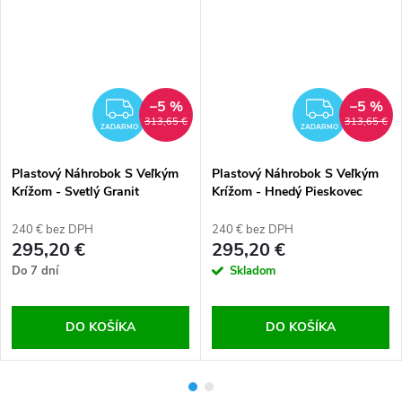
–5 %
–5 %
RMO
ZADARMO
ZADA
313,65 €
313,65 €
ZADARMO
ZADARMO
Plastový Náhrobok S Veľkým
Plastový Náhrobok S Veľkým
Krížom - Svetlý Granit
Krížom - Hnedý Pieskovec
240 € bez DPH
240 € bez DPH
295,20 €
295,20 €
Do 7 dní
Skladom
DO KOŠÍKA
DO KOŠÍKA