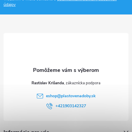
p
údajov
ä
t
i
e
Rastislav Krišanda
eshop
@
plastovenadoby.sk
+421903142327