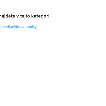
ájdete v tejto kategórii
 lievikovité zásobníky