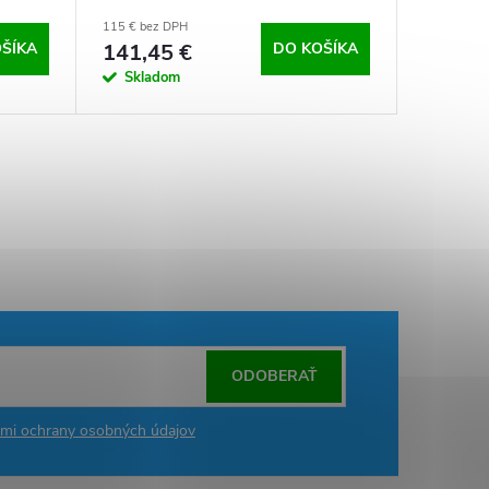
115 € bez DPH
ŠÍKA
141,45 €
DO KOŠÍKA
Skladom
ODOBERAŤ
mi ochrany osobných údajov