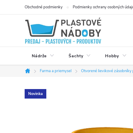
Prejsť
Obchodné podmienky
Podmienky ochrany osobných údaj
na
obsah
Nádrže
Šachty
Hobby
Farma a priemysel
Otvorené lievikové zásobníky 
Domov
Novinka