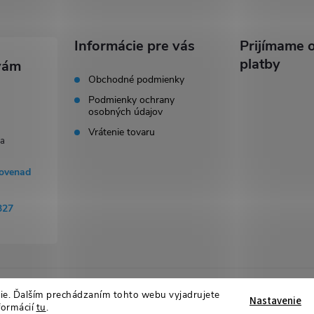
Informácie pre vás
Prijímame o
platby
Obchodné podmienky
Podmienky ochrany
osobných údajov
Vrátenie tovaru
tovenad
327
ie. Ďalším prechádzaním tohto webu vyjadrujete
raviť nastavenie cookies
Nastavenie
formácií
tu
.