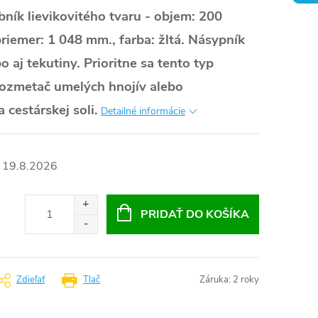
ník lievikovitého tvaru - objem: 200
priemer: 1 048 mm., farba: žltá. Násypník
o aj tekutiny. Prioritne sa tento typ
rozmetač umelých hnojív alebo
cestárskej soli.
Detailné informácie
19.8.2026
PRIDAŤ DO KOŠÍKA
Zdieľať
Tlač
Záruka
:
2 roky