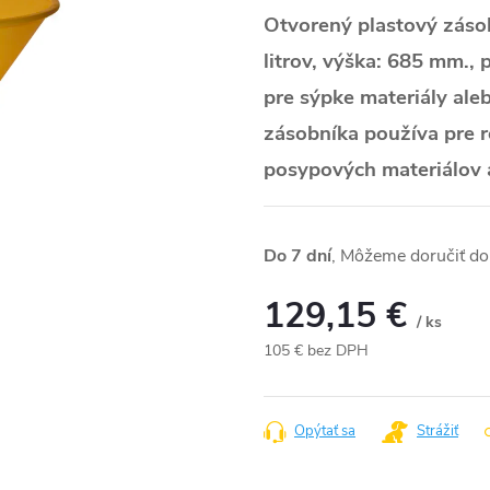
Otvorený plastový zásob
litrov, výška: 685 mm., 
pre sýpke materiály aleb
zásobníka používa pre 
posypových materiálov a 
Do 7 dní
129,15 €
/ ks
105 € bez DPH
Jednotková
cena:
Opýtať sa
Strážiť