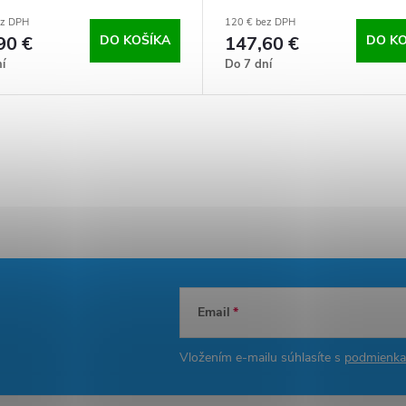
ez DPH
120 € bez DPH
90 €
DO KOŠÍKA
147,60 €
DO KO
í
Do 7 dní
Email
Vložením e-mailu súhlasíte s
podmienka