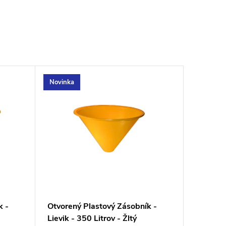
Novinka
k -
Otvorený Plastový Zásobník -
Lievik - 350 Litrov - Žltý