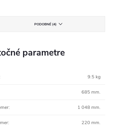
PODOBNÉ (4)
očné parametre
:
9.5 kg
685 mm.
emer
:
1 048 mm.
emer
:
220 mm.