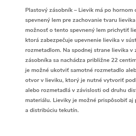
Plastový zásobník – Lievik má po hornom o
spevnený lem pre zachovanie tvaru lievika 
možnosť o tento spevnený lem prichytiť lie
ktorá zabezpečuje upevnenie lievika v sú
rozmetadlom. Na spodnej strane lievika v z
zásobníka sa nachádza približne 22 centi
je možné ukotviť samotné rozmetadlo al
otvor v lieviku, ktorý je nutné vytvoriť p
alebo rozmetadlá v závislosti od druhu d
materiálu. Lieviky je možné prispôsobiť aj
a distribúciu tekutín.