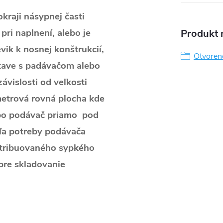
kraji násypnej časti
pri naplnení, alebo je
Produkt n
vik k nosnej konštrukcií,
Otvorené
stave s padávačom alebo
ávislosti od veľkosti
metrová rovná plocha kde
ebo podávač priamo pod
odľa potreby podávača
istribuovaného sypkého
 pre skladovanie