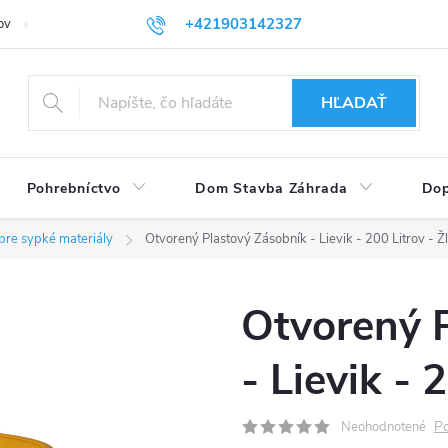
+421903142327
ov
Vrátenie tovaru
eshop@plastovenadoby.sk
HĽADAŤ
Pohrebníctvo
Dom Stavba Záhrada
Dop
pre sypké materiály
Otvorený Plastový Zásobník - Lievik - 200 Litrov - Žl
Otvorený 
- Lievik - 
Po
Neohodnotené