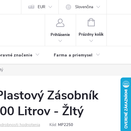
EUR
Slovenčina
NÁKUPNÝ
KOŠÍK
Prázdny košík
Prihlásenie
ravné značenie
Farma a priemysel
tý
Plastový Zásobník
200 Litrov - Žltý
drobnosti hodnotenia
Kód:
MP2250