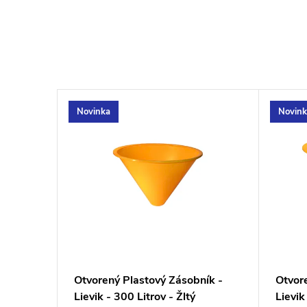
Novinka
Novink
Otvorený Plastový Zásobník -
Otvor
Lievik - 300 Litrov - Žltý
Lievik