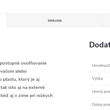
DISKUSIA
Dodat
e postupné uvoľňovanie
Hmotnosť
ávačom alebo
Výška
:
plastu, ktorý je aj
tak isto aj na externé
Horný pri
tiež aj v zime pri nízkych
Dolný pri