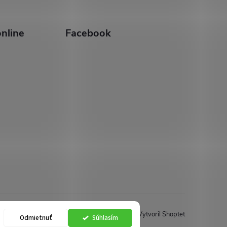
nline
Facebook
Vytvoril Shoptet
Odmietnuť
Súhlasím