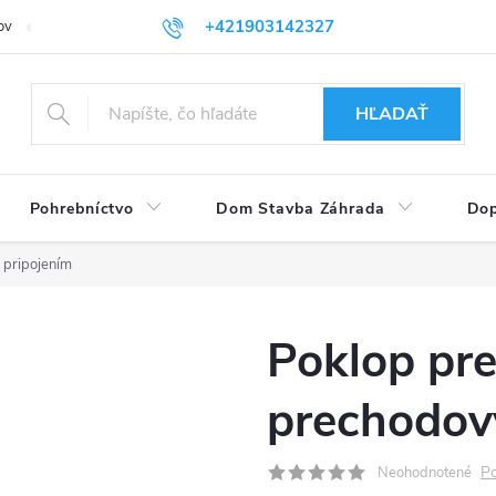
+421903142327
ov
Vrátenie tovaru
eshop@plastovenadoby.sk
HĽADAŤ
Pohrebníctvo
Dom Stavba Záhrada
Dop
 pripojením
Poklop pre
prechodov
Po
Neohodnotené