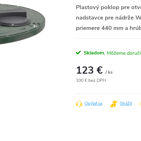
Plastový poklop pre otv
nadstavce pre nádrže W
priemere 440 mm a hrú
Skladom
123 €
/ ks
100 € bez DPH
Jednotková
cena:
Opýtať sa
Strážiť