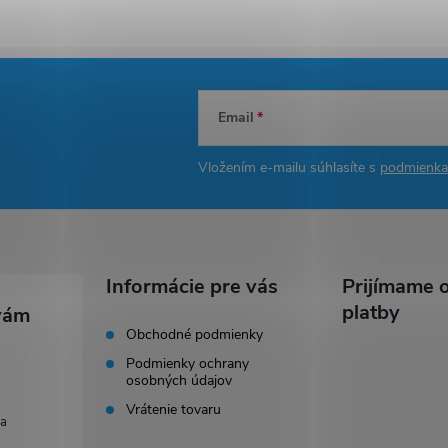
Email
Vložením e-mailu súhlasíte s
podmienka
Informácie pre vás
Prijímame o
platby
Obchodné podmienky
Podmienky ochrany
osobných údajov
Vrátenie tovaru