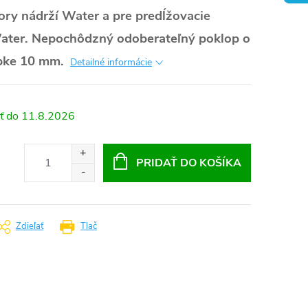
ory nádrží Water a pre predĺžovacie
ater. Nepochôdzný odoberateľný poklop o
bke 10 mm.
Detailné informácie
11.8.2026
PRIDAŤ DO KOŠÍKA
Zdieľať
Tlač