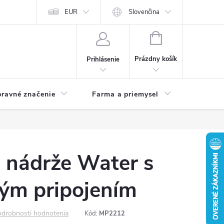
EUR
Slovenčina
NÁKUPNÝ
KOŠÍK
Prázdny košík
Prihlásenie
ravné značenie
Farma a priemysel
 nádrže Water s
ým pripojením
drobnosti hodnotenia
Kód:
MP2212