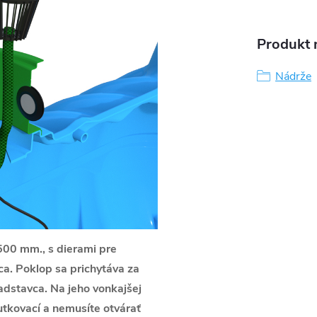
Produkt n
Nádrže
500 mm., s dierami pre
ca. Poklop sa prichytáva za
adstavca. Na jeho vonkajšej
utkovací a nemusíte otvárať