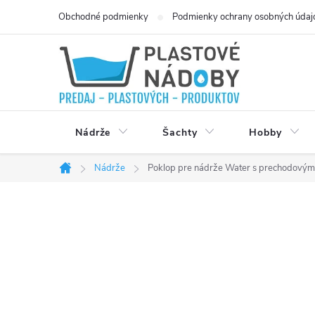
Prejsť
Obchodné podmienky
Podmienky ochrany osobných údaj
na
obsah
Nádrže
Šachty
Hobby
Nádrže
Poklop pre nádrže Water s prechodovým
Domov