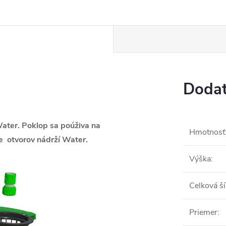
Dodat
ater. Poklop sa poúživa na
Hmotnosť
ie otvorov nádrží Water.
Výška
:
Celková ší
Priemer
: