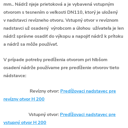
mm.. Nádrž njeje prietoková a je vybavená vstupným
otvorom s tesnením o veľkosti DN110, ktorý je uložený
v nadstavci revízneho otvoru. Vstupný otvor v revíznom
nadstavci už osadený výrobcom a úlohou užívateľa je len
nádrž správne osadiť do výkopu a napojiť nádrž k prítoku
a nádrž sa môže používať.
V prípade potreby predĺženia otvorom pri hlbšom
osadení nádrže používame pre predĺženie otvorov tieto
nádstavce:
Revízny otvor:
Predĺžovaci nadstavec pre
revízny otvor H 200
Vstupný otvor:
Predĺžovaci nadstavec pre
vstupný otvor H 200