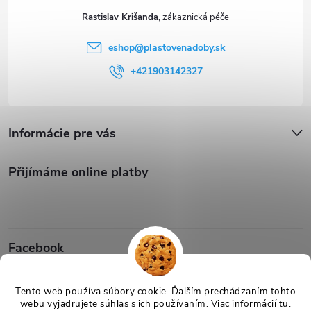
Rastislav Krišanda
eshop
@
plastovenadoby.sk
+421903142327
Informácie pre vás
Přijímáme online platby
Facebook
Tento web používa súbory cookie. Ďalším prechádzaním tohto
webu vyjadrujete súhlas s ich používaním. Viac informácií
tu
.