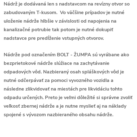
Nádrž je dodávaná len s nadstavcom na revízny otvor so
zabudovaným T-kusom. Vo väčšine prípadov je nutné
uloženie nádrže hlbšie v závislosti od napojenia na
kanalizačné potrubie tak potom je nutné dokupiť
nadstavce pre predĺženie vstupných otvorov.
Nádrže pod označením BOLT - ŽUMPA sú vyrábane ako
bezprietokové nádrže slúžiace na zachytávanie
odpadových vôd. Nazbieraný osah spláškových vôd je
nutné odčerpávať za pomoci vyvozného vozidla a
následne zlikvidovať na miestách pre likvidáciu tohto
odpadu určených. Preto je veľmi dôležité si správne zvoliť
veľkosť zbernej nádrže a je nutne myslieť aj na náklady
spojené s vývozom nazbieraného obsahu nádrže.