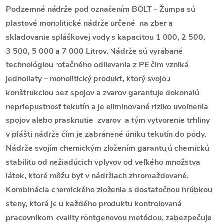
Podzemné nádrže pod označením BOLT - Žumpa sú
plastové monolitické nádrže určené na zber a
skladovanie spláškovej vody s kapacitou 1 000, 2 500,
3 500, 5 000 a 7 000 Litrov. Nádrže sú vyrábané
technológiou rotačného odlievania z PE čim vzniká
jednoliaty – monolitický produkt, ktorý svojou
konštrukciou bez spojov a zvarov garantuje dokonalú
nepriepustnosť tekutín a je eliminované riziko uvoľnenia
spojov alebo prasknutie zvarov a tým vytvorenie trhliny
v plášti nádrže čím je zabránené úniku tekutín do pôdy.
Nádrže svojím chemickým zložením garantujú chemickú
stabilitu od nežiadúcich vplyvov od veľkého množstva
látok, ktoré môžu byť v nádržiach zhromažďované.
Kombinácia chemického zloženia s dostatočnou hrúbkou
steny, ktorá je u každého produktu kontrolovaná
pracovníkom kvality röntgenovou metódou, zabezpečuje