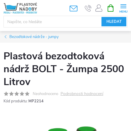
Přejít
NÁKUPNÍ
KOŠÍK
na
obsah
HLEDAT
Bezodtokové nádrže - jumpy
Plastová bezodtoková
nádrž BOLT - Žumpa 2500
Litrov
Podrobnosti hodnocení
Neohodnoceno
Kód produktu:
MP2214