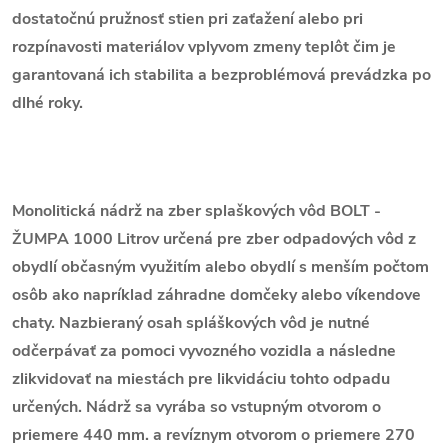
dostatočnú pružnosť stien pri zaťažení alebo pri
rozpínavosti materiálov vplyvom zmeny teplôt čim je
garantovaná ich stabilita a bezproblémová prevádzka po
dlhé roky.
Monolitická nádrž na zber splaškových vôd BOLT -
ŽUMPA 1000 Litrov určená pre zber odpadových vôd z
obydlí občasným využitím alebo obydlí s menším počtom
osôb ako napríklad záhradne domčeky alebo víkendove
chaty. Nazbieraný osah spláškových vôd je nutné
odčerpávať za pomoci vyvozného vozidla a následne
zlikvidovať na miestách pre likvidáciu tohto odpadu
určených. Nádrž sa vyrába so vstupným otvorom o
priemere 440 mm. a revíznym otvorom o priemere 270