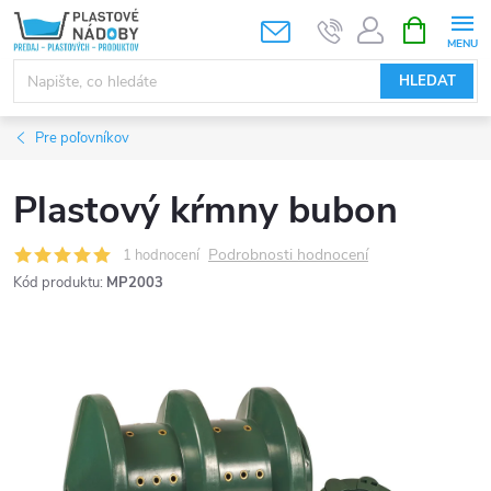
Přejít
NÁKUPNÍ
KOŠÍK
na
obsah
HLEDAT
Pre poľovníkov
Plastový kŕmny bubon
Podrobnosti hodnocení
1 hodnocení
Kód produktu:
MP2003