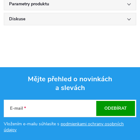
Parametry produktu
Diskuse
Mějte přehled o novinkách
a slevách
Z
á
E-mail
ODEBÍRAT
p
Vložením e-mailu súhlasíte s
podmienkami ochrany osobných
údajov