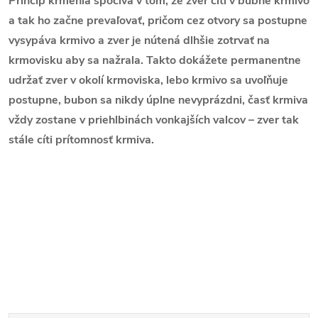
Princíp kŕmenia spočíva v tom, že zver cíti v bubne krmivo
a tak ho začne prevaľovať, pričom cez otvory sa postupne
vysypáva krmivo a zver je nútená dlhšie zotrvať na
krmovisku aby sa nažrala. Takto dokážete permanentne
udržať zver v okolí krmoviska, lebo krmivo sa uvoľňuje
postupne, bubon sa nikdy úplne nevyprázdni, časť krmiva
vždy zostane v priehlbinách vonkajších valcov – zver tak
stále cíti prítomnosť krmiva.