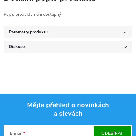
Popis produktu není dostupný
Parametry produktu
Diskuse
Mějte přehled o novinkách
a slevách
Z
á
E-mail
ODEBÍRAT