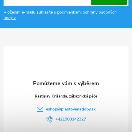
p
Vložením e-mailu súhlasíte s
podmienkami ochrany osobných
údajov
a
t
í
Rastislav Krišanda
eshop
@
plastovenadoby.sk
+421903142327