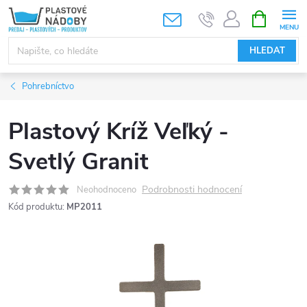
Přejít
NÁKUPNÍ
KOŠÍK
na
obsah
HLEDAT
Pohrebníctvo
Plastový Kríž Veľký -
Svetlý Granit
Podrobnosti hodnocení
Neohodnoceno
Kód produktu:
MP2011