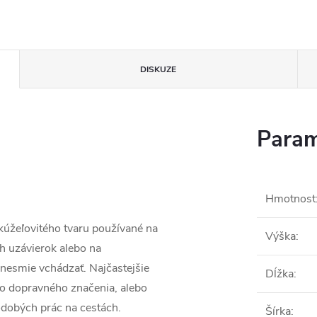
DISKUZE
Param
Hmotnost
kúžeľovitého tvaru používané na
Výška
:
 uzávierok alebo na
nesmie vchádzať. Najčastejšie
Dĺžka
:
ého dopravného značenia, alebo
dobých prác na cestách.
Šírka
: