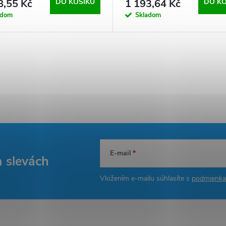
8,55 Kč
DO KOŠÍKU
1 193,64 Kč
DO KO
adom
Skladom
E-mail
a slevách
Vložením e-mailu súhlasíte s
podmienka