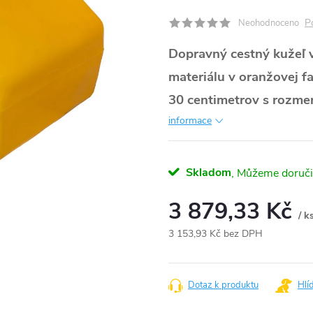
P
Neohodnoceno
Dopravný cestný kužeľ 
materiálu v oranžovej 
30 centimetrov s rozme
informace
Skladom
3 879,33 Kč
/ k
3 153,93 Kč bez DPH
Měrná
cena:
Dotaz k produktu
Hlí