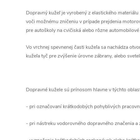
Dopravný kužeľ je vyrobený z elastického materiálu 
voči možnému zničeniu v prípade prejdenia motoro
pre autoškoly na cvičiská alebo rôzne automobilové 
Vo vrchnej spevnenej časti kužeľa sa nachádza otvor
kužeľa tyč pre zvýšenie úrovne zábrany, alebo svetel
Dopravné kužele sú prínosom hlavne v týchto oblast
- pri označovaní krátkodobých pohyblivých pracov
- pri nástreku vodorovného dopravného značenia a 