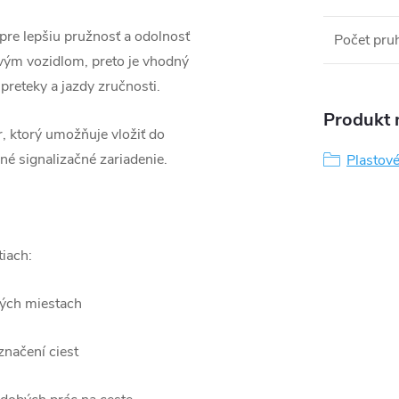
pre lepšiu pružnosť a odolnosť
Počet pru
vým vozidlom, preto je vhodný
preteky a jazdy zručnosti.
Produkt n
, ktorý umožňuje vložiť do
né signalizačné zariadenie.
Plastové
iach:
ných miestach
značení ciest