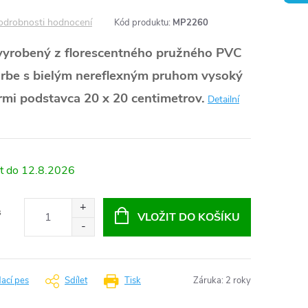
odrobnosti hodnocení
Kód produktu:
MP2260
vyrobený z florescentného pružného PVC
farbe s bielým nereflexným pruhom vysoký
rmi podstavca 20 x 20 centimetrov.
Detailní
12.8.2026
s
VLOŽIT DO KOŠÍKU
dací pes
Sdílet
Tisk
Záruka
:
2 roky