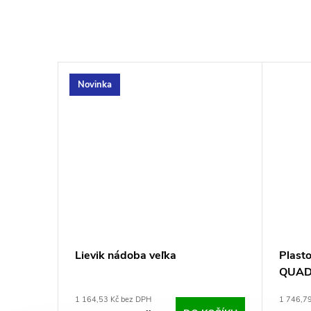
Novinka
Lievik nádoba veľka
Plasto
QUADR
1 164,53 Kč bez DPH
1 746,7