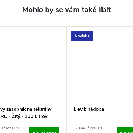
Novinka
vý zásobník na tekutiny
Lievik nádoba
O - Žltý - 100 Litrov
9 Kč bez DPH
970,44 Kč bez DPH