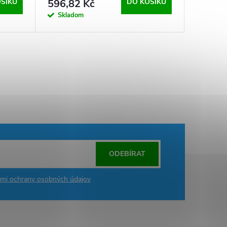
ŠÍKU
596,82 Kč
DO KOŠÍKU
Skladom
ODEBÍRAT
mi ochrany osobných údajov