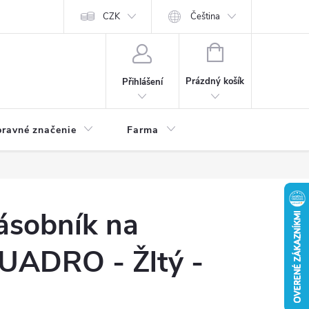
CZK
Čeština
NÁKUPNÍ
KOŠÍK
Prázdný košík
Přihlášení
ravné značenie
Farma
ásobník na
QUADRO - Žltý -