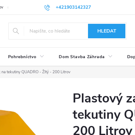
+421903142327
ov
Vrátenie tovaru
eshop@plastovenadoby.sk
HLEDAT
Pohrebníctvo
Dom Stavba Záhrada
Dop
 na tekutiny QUADRO - Žltý - 200 Litrov
Plastový z
tekutiny 
200 Litrov