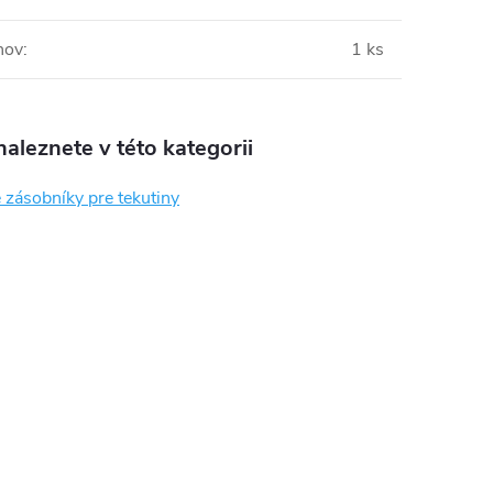
hov
:
1 ks
aleznete v této kategorii
 zásobníky pre tekutiny