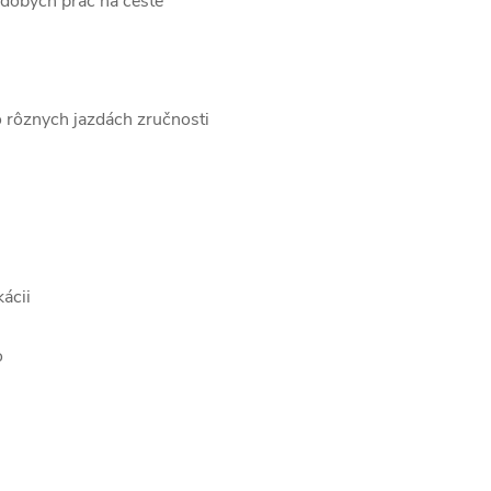
odobých prác na ceste
bo rôznych jazdách zručnosti
ácii
o