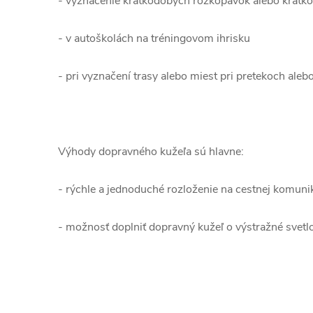
- vyznačenie krátkodobých rozkopávok alebo krátk
- v autoškolách na tréningovom ihrisku
- pri vyznačení trasy alebo miest pri pretekoch ale
Výhody dopravného kužeľa sú hlavne:
- rýchle a jednoduché rozloženie na cestnej komunik
- možnosť doplniť dopravný kužeľ o výstražné svetl