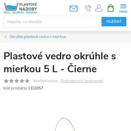
Přejít
NÁKUPNÍ
KOŠÍK
na
obsah
HLEDAT
Okrúhle plastové vedra s mierkou
Plastové vedro okrúhle s
mierkou 5 L - Čierne
Podrobnosti hodnocení
Neohodnoceno
Kód produktu:
CD2057