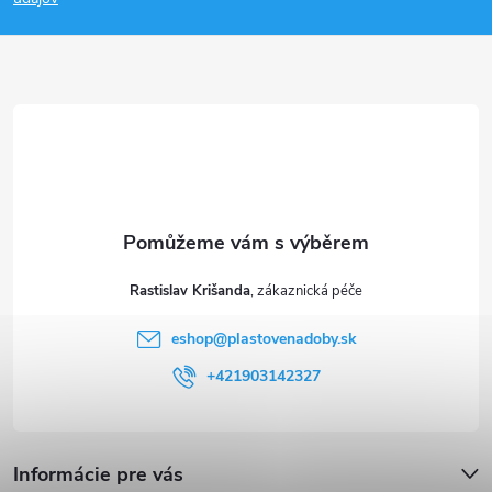
a
t
í
Rastislav Krišanda
eshop
@
plastovenadoby.sk
+421903142327
Informácie pre vás