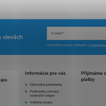
E-mail
a slevách
Vložením e-mailu súhlasíte s
podmienka
Informácie pre vás
Přijímáme o
platby
Obchodné podmienky
Podmienky ochrany
osobných údajov
Vrátenie tovaru