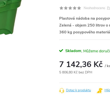
P
Neohodnoceno
Plastová nádoba na posypov
Zelená - objem 250 litrov 
360 kg posypového materiá
Skladom
7 142,36 Kč
/ k
5 806,80 Kč bez DPH
Měrná
cena:
Dotaz k produktu
Hlí