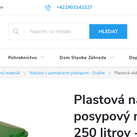
+421903142327
ov
Vrátenie tovaru
eshop@plastovenadoby.sk
HLEDAT
Pohrebníctvo
Dom Stavba Záhrada
Dop
vý materiál
Nádoby s uzamykacím poklopom - Oválne
Plastová nád
Plastová 
posypový m
250 litrov 