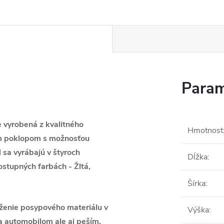
Param
 vyrobená z kvalitného
Hmotnost
ným poklopom s možnosťou
sa vyrábajú v štyroch
Dĺžka
:
ostupných farbách - Žltá,
Šírka
:
oženie posypového materiálu v
Výška
:
a automobilom ale aj peším,