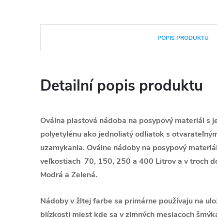
POPIS PRODUKTU
Detailní popis produktu
Oválna plastová nádoba na posypový materiál s je
polyetylénu ako jednoliatý odliatok s otvarateľ
uzamykania. Oválne nádoby na posypový materiál 
veľkostiach 70, 150, 250 a 400 Litrov a v troch d
Modrá a Zelená.
Nádoby v žltej farbe sa primárne používaju na ul
blízkosti miest kde sa v zimných mesiacoch šmýk