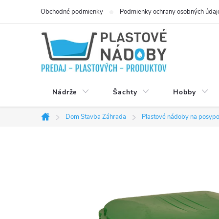
Přejít
Obchodné podmienky
Podmienky ochrany osobných údaj
na
obsah
Nádrže
Šachty
Hobby
Dom Stavba Záhrada
Plastové nádoby na posypo
Domů