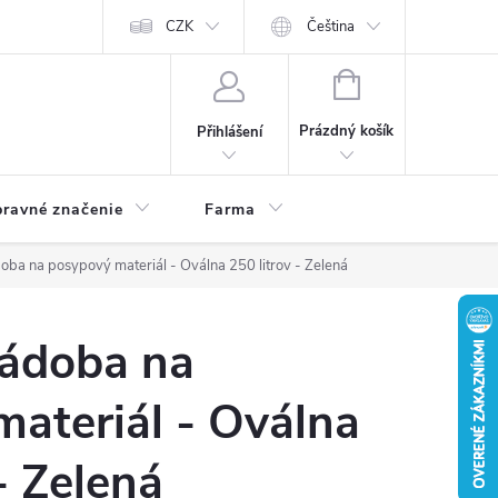
CZK
Čeština
NÁKUPNÍ
KOŠÍK
Prázdný košík
Přihlášení
ravné značenie
Farma
oba na posypový materiál - Oválna 250 litrov - Zelená
nádoba na
ateriál - Oválna
- Zelená