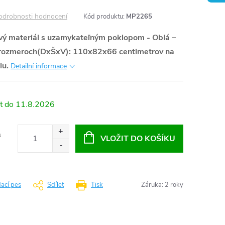
odrobnosti hodnocení
Kód produktu:
MP2265
ý materiál s uzamykateľným poklopom - Oblá –
o rozmeroch(DxŠxV): 110x82x66 centimetrov na
lu.
Detailní informace
11.8.2026
s
VLOŽIT DO KOŠÍKU
dací pes
Sdílet
Tisk
Záruka
:
2 roky