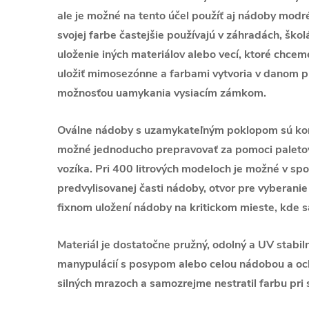
ale je možné na tento účel použíť aj nádoby modré
svojej farbe častejšie používajú v záhradách, ško
uloženie iných materiálov alebo vecí, ktoré chc
uložiť mimosezónne a farbami vytvoria v danom p
možnosťou uamykania vysiacím zámkom.
Oválne nádoby s uzamykateľným poklopom sú kon
možné jednoducho prepravovať za pomoci paleto
vozíka. Pri 400 litrových modeloch je možné v spod
predvylisovanej časti nádoby, otvor pre vyberani
fixnom uložení nádoby na kritickom mieste, kde 
Materiál je dostatočne pružný, odolný a UV stabiln
manypulácií s posypom alebo celou nádobou a och
silných mrazoch a samozrejme nestratil farbu pri