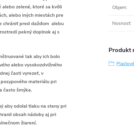
 alebo zelené, ktoré sa kvôli
Objem
:
lách, alebo iných miestách pre
Nosnosť
:
eme chrániť pred dažďom alebu
rostredí pekný doplnok aj s
Produkt n
štruované tak aby ich bolo
Plastov
vého alebo vysokozdvižného
nej časti vyrezeť, v
e posypového materiálu pri
sa často šmýka.
ý aby odolal tlaku na steny pri
ranil obsah nádoby aj pri
 slnečnom žiarení.