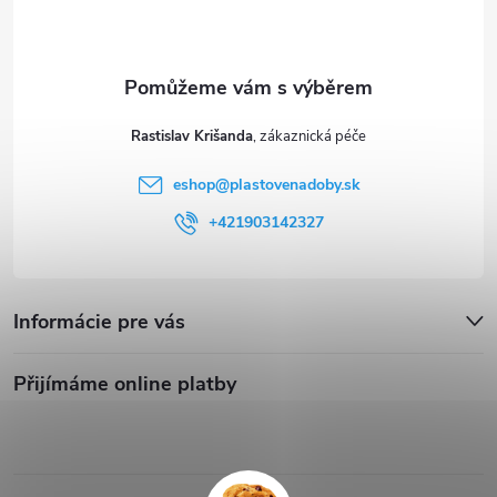
Rastislav Krišanda
eshop
@
plastovenadoby.sk
+421903142327
Informácie pre vás
Přijímáme online platby