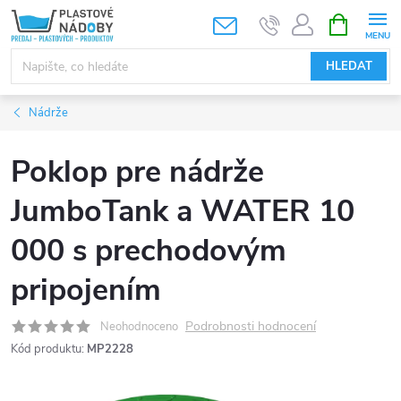
Přejít
NÁKUPNÍ
KOŠÍK
na
obsah
HLEDAT
Nádrže
Poklop pre nádrže
JumboTank a WATER 10
000 s prechodovým
pripojením
Podrobnosti hodnocení
Neohodnoceno
Kód produktu:
MP2228