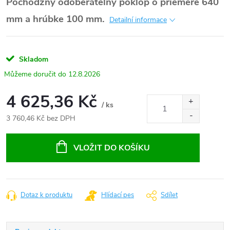
Pochôdzný odoberateľný poklop o priemere 640
mm a hrúbke 100 mm.
Detailní informace
Skladom
12.8.2026
4 625,36 Kč
/ ks
3 760,46 Kč bez DPH
Měrná
cena:
VLOŽIT DO KOŠÍKU
Dotaz k produktu
Hlídací pes
Sdílet